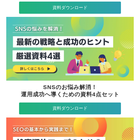
資料ダウンロード
SNSのお悩み解消！
運用成功
へ
導くため
の
資料4点セット
資料ダウンロード