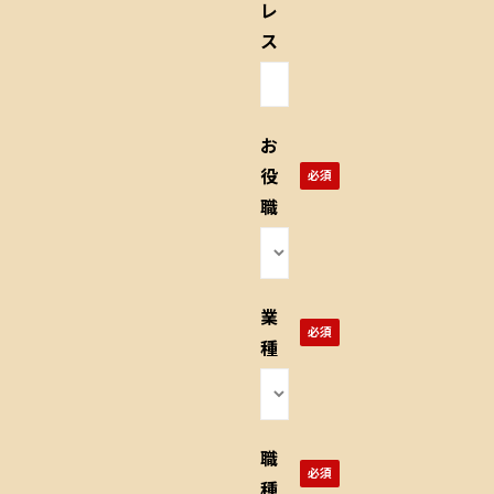
レ
ス
お
役
職
業
種
職
種