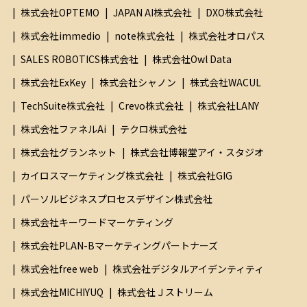
ー
株式会社OPTEMO
JAPAN AI株式会社
DXO株式会社
申
株式会社immedio
note株式会社
株式会社オロパス
し
込
SALES ROBOTICS株式会社
株式会社Owl Data
み
株式会社ExKey
株式会社シャノン
株式会社WACUL
に
TechSuite株式会社
Crevo株式会社
株式会社LANY
際
株式会社ファネルAi
テクロ株式会社
し
株式会社グランネット
株式会社博報堂アイ・スタジオ
て
、
カイロスマーケティング株式会社
株式会社GIG
以
パーソルビジネスプロセスデザイン株式会社
下
株式会社キーワードマーケティング
の
株式会社PLAN-Bマーケティングパートナーズ
事
株式会社free web
株式会社デジタルアイデンティティ
項
に
株式会社MICHIYUQ
株式会社Ｊストリーム