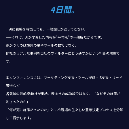
4日間。
「AIに戦略を相談しても、一般論しか返ってこない」
——それは、AIが学習した情報が"平均点"の一般解だからです。
差がつくのは施策の量やツールの数ではなく、
他社のリアルな事例を自社のフィルターにどう通すかという判断の精度で
す。
本カンファレンスには、マーケティング支援・ツール提供・IS支援・リード
獲得など
各領域の最前線40社が集結。表向きの成功談ではなく、「なぜその施策が
刺さったのか」
「何が死に施策だったのか」という現場の生々しい意思決定プロセスを分解
して提示します。