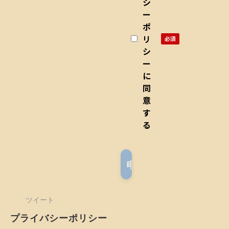
報
シ
ー
の
ポ
お
リ
取
シ
り
ー
扱
に
い
同
意
に
す
つ
る
い
て
】
●
セ
ツイート
ミ
ナ
プライバシーポリシー