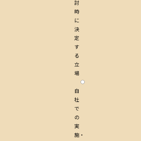
討
時
に
決
定
す
る
立
場
自
社
で
の
実
施・