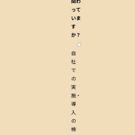
関わ
って
いま
す
か？
自
社
で
の
実
施・
導
入
の
検