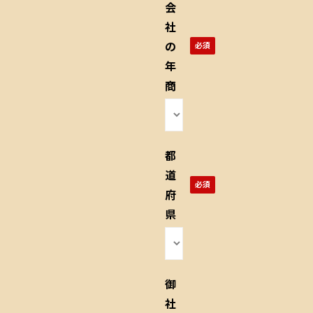
会
社
の
年
商
都
道
府
県
御
社