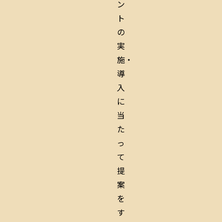
ン
ト
の
実
施・
導
入
に
当
た
っ
て
提
案
を
す