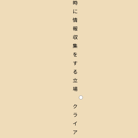
時
に
情
報
収
集
を
す
る
立
場
ク
ラ
イ
ア