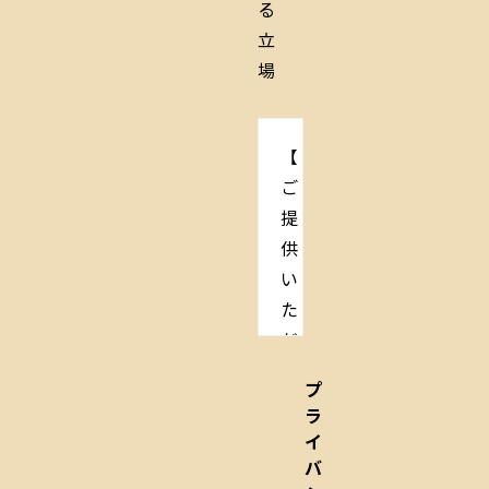
る
立
場
【
ご
提
供
い
た
だ
く
プ
個
ラ
人
イ
情
バ