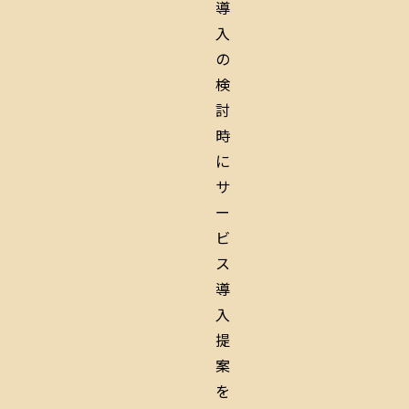
導
入
の
検
討
時
に
サ
ー
ビ
ス
導
入
提
案
を