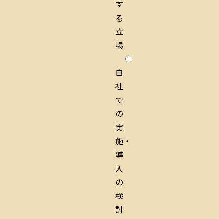
す
る
立
場
自
社
で
の
実
施・
導
入
の
検
討