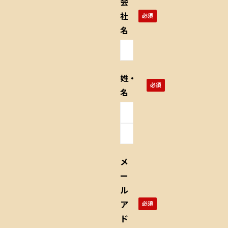
会
社
名
姓・
名
メ
ー
ル
ア
ド