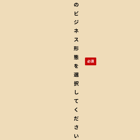
の
ビ
ジ
ネ
ス
形
態
を
選
択
し
て
く
だ
さ
い