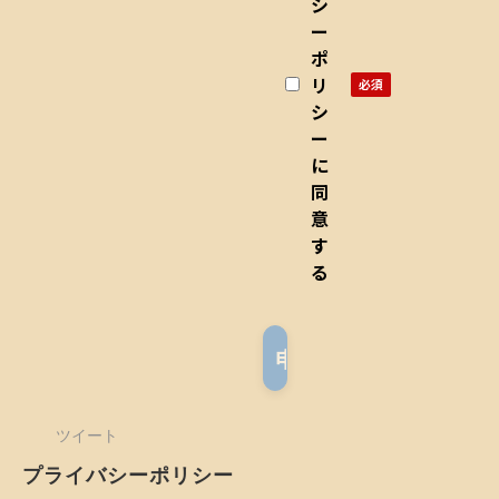
報
シ
ー
の
ポ
お
リ
取
シ
り
ー
扱
に
い
同
意
に
す
つ
る
い
て
】
●
セ
ツイート
ミ
ナ
プライバシーポリシー