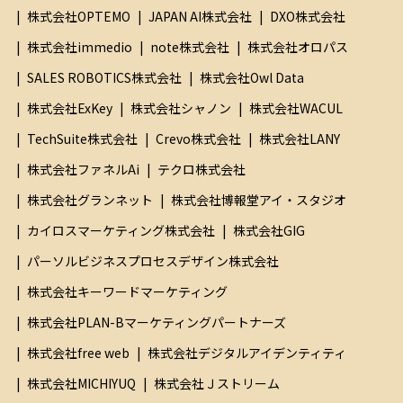
ー
株式会社OPTEMO
JAPAN AI株式会社
DXO株式会社
申
株式会社immedio
note株式会社
株式会社オロパス
し
込
SALES ROBOTICS株式会社
株式会社Owl Data
み
株式会社ExKey
株式会社シャノン
株式会社WACUL
に
TechSuite株式会社
Crevo株式会社
株式会社LANY
際
株式会社ファネルAi
テクロ株式会社
し
株式会社グランネット
株式会社博報堂アイ・スタジオ
て
、
カイロスマーケティング株式会社
株式会社GIG
以
パーソルビジネスプロセスデザイン株式会社
下
株式会社キーワードマーケティング
の
株式会社PLAN-Bマーケティングパートナーズ
事
株式会社free web
株式会社デジタルアイデンティティ
項
に
株式会社MICHIYUQ
株式会社Ｊストリーム