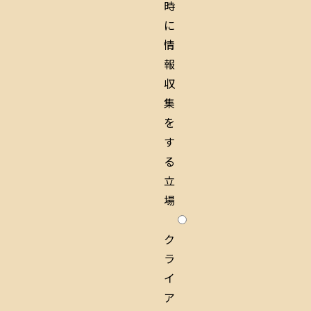
時
に
情
報
収
集
を
す
る
立
場
ク
ラ
イ
ア