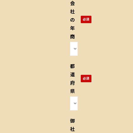
会
社
の
年
商
都
道
府
県
御
社