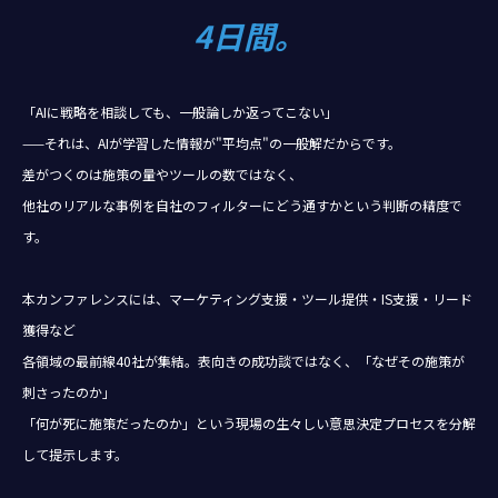
4日間。
「AIに戦略を相談しても、一般論しか返ってこない」
——それは、AIが学習した情報が"平均点"の一般解だからです。
差がつくのは施策の量やツールの数ではなく、
他社のリアルな事例を自社のフィルターにどう通すかという判断の精度で
す。
本カンファレンスには、マーケティング支援・ツール提供・IS支援・リード
獲得など
各領域の最前線40社が集結。表向きの成功談ではなく、「なぜその施策が
刺さったのか」
「何が死に施策だったのか」という現場の生々しい意思決定プロセスを分解
して提示します。