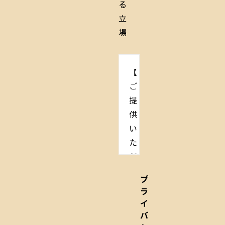
る
立
場
【
ご
提
供
い
た
だ
く
プ
個
ラ
人
イ
情
バ