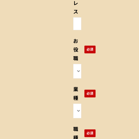
レ
ス
お
役
職
業
種
職
種