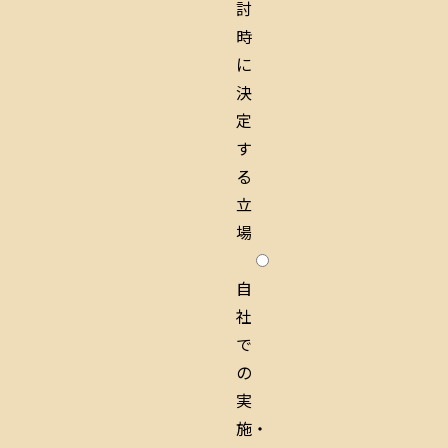
討
時
に
決
定
す
る
立
場
自
社
で
の
実
施・