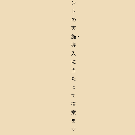
ン
ト
の
実
施・
導
入
に
当
た
っ
て
提
案
を
す