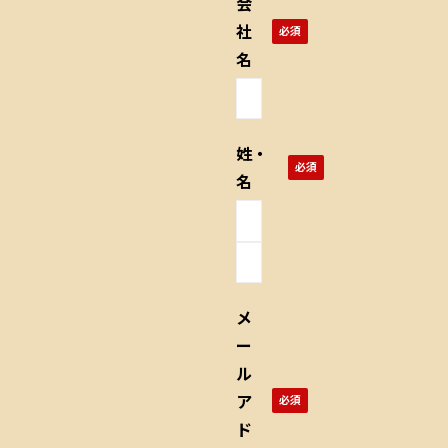
会
社
名
姓・
名
メ
ー
ル
ア
ド