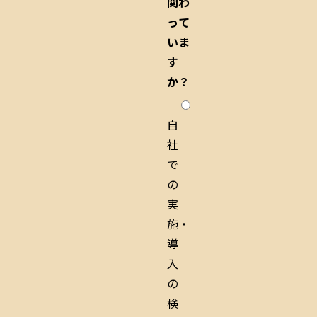
関わ
って
いま
す
か？
自
社
で
の
実
施・
導
入
の
検