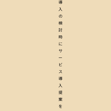
導
入
の
検
討
時
に
サ
ー
ビ
ス
導
入
提
案
を