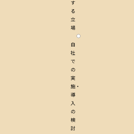
す
る
立
場
自
社
で
の
実
施・
導
入
の
検
討