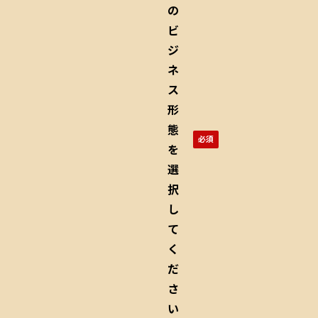
の
ビ
ジ
ネ
ス
形
態
を
選
択
し
て
く
だ
さ
い